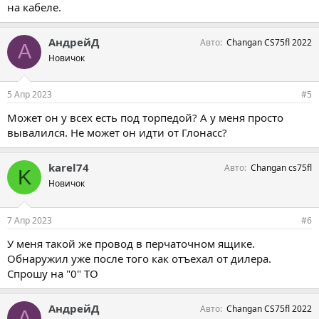
на кабеле.
АндрейД
Авто
Changan CS75fl 2022
А
Новичок
5 Апр 2023
#5
Может он у всех есть под торпедой? А у меня просто
вывалился. Не может он идти от Глонасс?
karel74
Авто
Changan cs75fl
K
Новичок
7 Апр 2023
#6
У меня такой же провод в перчаточном ящике.
Обнаружил уже после того как отъехал от дилера.
Спрошу на "0" ТО
АндрейД
Авто
Changan CS75fl 2022
А