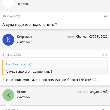
а
Новичок
т
и
и
20 Май 2023
#9
:
А куда надо его подключить ?
Кирилл
Авто
Changan CS75 FL 2022
К
Участник
21 Июн 2023
#10
AlexD написал(а):
А куда надо его подключить ?
Его используют для программации блока ГЛОНАСС.
krom
Авто
Changan cs75fl
K
Участник
5 Янв 2024
#11