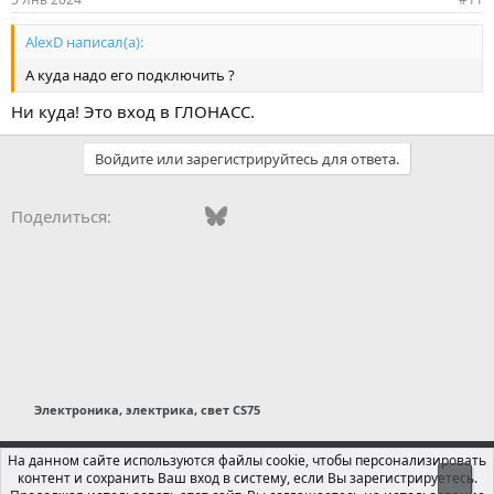
AlexD написал(а):
А куда надо его подключить ?
Ни куда! Это вход в ГЛОНАСС.
Войдите или зарегистрируйтесь для ответа.
Vkontakte
Facebook
Bluesky
WhatsApp
Telegram
Электронная поч
Ссылка
Поделиться:
Электроника, электрика, свет CS75
Russian (RU)
На данном сайте используются файлы cookie, чтобы персонализировать
контент и сохранить Ваш вход в систему, если Вы зарегистрируетесь.
Свер
Обратная связь
Условия и правила