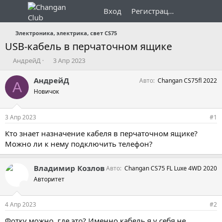
Вход
Регистрация
Электроника, электрика, свет CS75
USB-кабель в перчаточном ящике
А
Д
АндрейД
3 Апр 2023
в
а
т
т
АндрейД
Авто
Changan CS75fl 2022
А
о
а
Новичок
р
н
т
а
е
ч
3 Апр 2023
#1
м
а
ы
л
Кто знает назначение кабеля в перчаточном ящике?
а
Можно ли к нему подключить телефон?
Владимир Козлов
Авто
Changan CS75 FL Luxe 4WD 2020
Авторитет
4 Апр 2023
#2
Фотку можно, где это? Именно кабель я у себя не