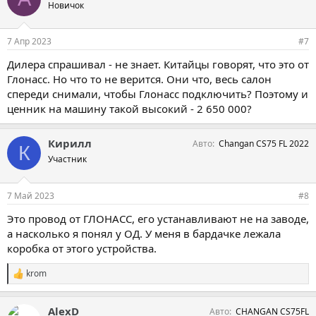
Новичок
7 Апр 2023
#7
Дилера спрашивал - не знает. Китайцы говорят, что это от
Глонасс. Но что то не верится. Они что, весь салон
спереди снимали, чтобы Глонасс подключить? Поэтому и
ценник на машину такой высокий - 2 650 000?
Кирилл
Авто
Changan CS75 FL 2022
К
Участник
7 Май 2023
#8
Это провод от ГЛОНАСС, его устанавливают не на заводе,
а насколько я понял у ОД. У меня в бардачке лежала
коробка от этого устройства.
krom
С
и
м
AlexD
Авто
CHANGAN CS75FL
п