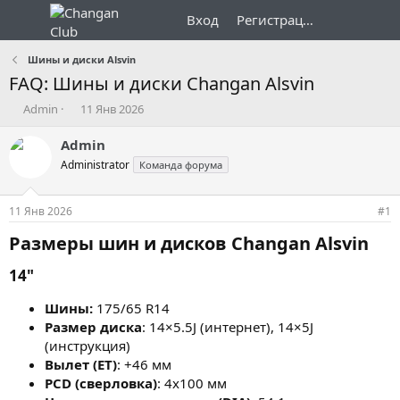
Вход
Регистрация
Шины и диски Alsvin
FAQ: Шины и диски Changan Alsvin
А
Д
Admin
11 Янв 2026
в
а
т
т
Admin
о
а
Administrator
Команда форума
р
н
т
а
е
ч
11 Янв 2026
#1
м
а
ы
л
Размеры шин и дисков Changan Alsvin​
а
14"​
Шины
:
175/65 R14
Размер диска
: 14×5.5J (интернет), 14×5J
(инструкция)
Вылет (ET)
: +46 мм
PCD (сверловка)
: 4x100 мм