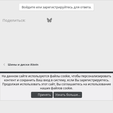
Войдите или зарегистрируйтесь для ответа.
Vkontakte
Facebook
Bluesky
WhatsApp
Telegram
Электронная поч
Поделиться:
Шины и диски Alsvin
Russian (RU)
На данном сайте используются файлы cookie, чтобы персонализировать
контент и сохранить Ваш вход в систему, если Вы зарегистрируетесь.
Обратная связь
Условия и правила
Продолжая использовать этот сайт, Вы соглашаетесь на использование
Политика конфиденциальности
Помощь
Главная
R
наших файлов cookie.
S
S
Принять
Узнать больше…
®
Локализация от xenForo.Info