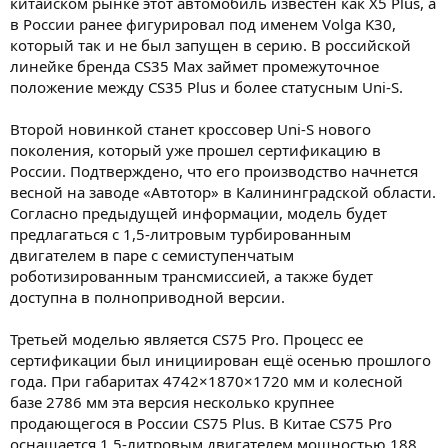
китайском рынке этот автомобиль известен как X5 Plus, а
в России ранее фигурировал под именем Volga K30,
который так и не был запущен в серию. В российской
линейке бренда CS35 Max займет промежуточное
положение между CS35 Plus и более статусным Uni-S.
Второй новинкой станет кроссовер Uni-S нового
поколения, который уже прошел сертификацию в
России. Подтверждено, что его производство начнется
весной на заводе «Автотор» в Калининградской области.
Согласно предыдущей информации, модель будет
предлагаться с 1,5-литровым турбированным
двигателем в паре с семиступенчатым
роботизированным трансмиссией, а также будет
доступна в полноприводной версии.
Третьей моделью является CS75 Pro. Процесс ее
сертификации был инициирован ещё осенью прошлого
года. При габаритах 4742×1870×1720 мм и колесной
базе 2786 мм эта версия несколько крупнее
продающегося в России CS75 Plus. В Китае CS75 Pro
оснащается 1,5-литровым двигателем мощностью 188