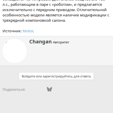
л.с., работающим в паре с «роботом», и предлагается
исключительно с передним приводом. Отличительной
особенностью модели является наличие модификации с
трехрядной компоновкой салона.
Источник:
Motor
.
А
Changan
Авторитет
в
т
о
р
Войдите или зарегистрируйтесь для ответа.
Vkontakte
Facebook
Bluesky
WhatsApp
Telegram
Электронная поч
Поделиться: