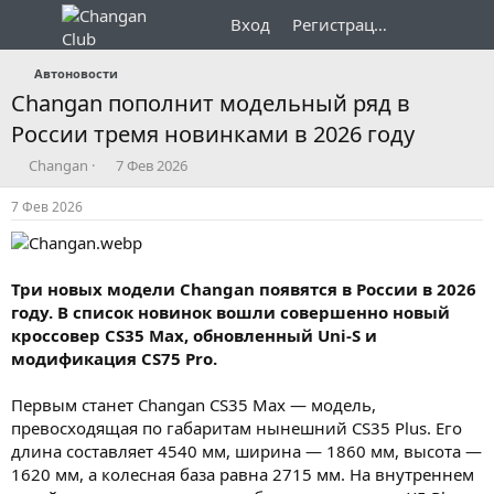
Вход
Регистрация
Автоновости
Changan пополнит модельный ряд в
России тремя новинками в 2026 году
А
Д
Changan
7 Фев 2026
в
а
т
т
7 Фев 2026
о
а
р
н
т
а
е
ч
Три новых модели Changan появятся в России в 2026
м
а
году. В список новинок вошли совершенно новый
ы
л
кроссовер CS35 Max, обновленный Uni-S и
а
модификация CS75 Pro.
Первым станет Changan CS35 Max — модель,
превосходящая по габаритам нынешний CS35 Plus. Его
длина составляет 4540 мм, ширина — 1860 мм, высота —
1620 мм, а колесная база равна 2715 мм. На внутреннем