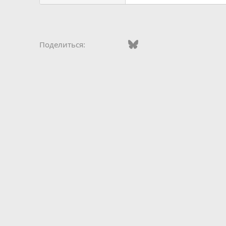
Vkontakte
Facebook
Bluesky
WhatsApp
Telegram
Электро
Поделиться: