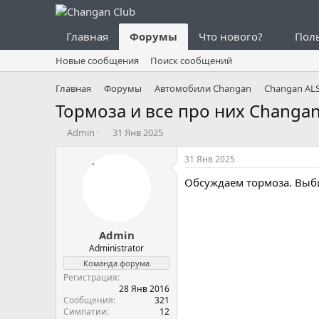
Главная
Форумы
Что нового?
Пол
Новые сообщения
Поиск сообщений
Главная
Форумы
Автомобили Changan
Changan AL
Тормоза и все про них Changan
А
Д
Admin
31 Янв 2025
в
а
т
т
31 Янв 2025
о
а
Обсуждаем тормоза. Выби
р
н
т
а
е
ч
м
а
Admin
ы
л
а
Administrator
Команда форума
Регистрация
28 Янв 2016
Сообщения
321
Симпатии
12