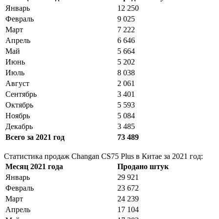
Январь
12 250
Февраль
9 025
Март
7 222
Апрель
6 646
Май
5 664
Июнь
5 202
Июль
8 038
Август
2 061
Сентябрь
3 401
Октябрь
5 593
Ноябрь
5 084
Декабрь
3 485
Всего за 2021 год
73 489
Статистика продаж Changan CS75 Plus в Китае за 2021 год:
Месяц 2021 года
Продано штук
Январь
29 921
Февраль
23 672
Март
24 239
Апрель
17 104