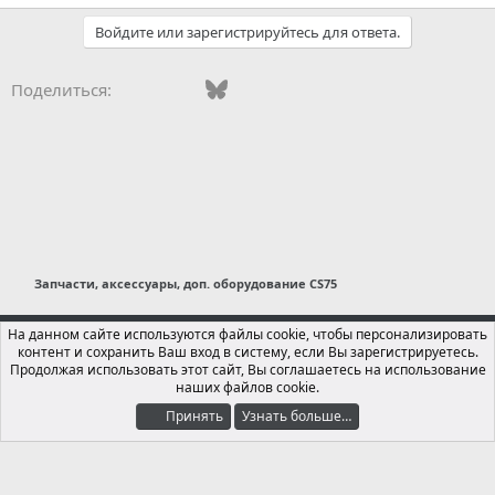
Войдите или зарегистрируйтесь для ответа.
Vkontakte
Facebook
Bluesky
WhatsApp
Telegram
Электронная поч
Поделиться:
Запчасти, аксессуары, доп. оборудование CS75
Russian (RU)
На данном сайте используются файлы cookie, чтобы персонализировать
контент и сохранить Ваш вход в систему, если Вы зарегистрируетесь.
Обратная связь
Условия и правила
Продолжая использовать этот сайт, Вы соглашаетесь на использование
Политика конфиденциальности
Помощь
Главная
R
наших файлов cookie.
S
S
Принять
Узнать больше…
®
Локализация от xenForo.Info