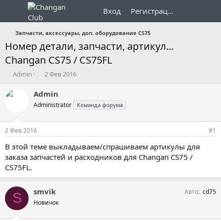
Вход
Регистрация
Запчасти, аксессуары, доп. оборудование CS75
Номер детали, запчасти, артикул...
Changan CS75 / CS75FL
А
Д
Admin
2 Фев 2016
в
а
т
т
Admin
о
а
Administrator
Команда форума
р
н
т
а
е
ч
2 Фев 2016
#1
м
а
ы
л
В этой теме выкладываем/спрашиваем артикулы для
а
заказа запчастей и расходников для Changan CS75 /
CS75FL.
smvik
Авто
cd75
S
Новичок