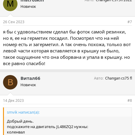
M
а
Новичок
т
и
и
26 Сен 2023
#7
:
я бы с удовольствием сделал бы фоток самой резинки,
но я, ее на герметик посадил. Посмотрел что на ней
номер есть и загерметил. А так очень похожа, только вот
левой части которая вставляется в крышку не было,
такое ощущение что она оборвана и упала в крышку. но
все равно спасибо!
Витал66
Авто
Changan cs75 fl
В
Новичок
14 Дек 2023
#8
smvik написал(а):
Добрый день.
подскажите на двигатель JL486ZQ2 нужны:
коленвал