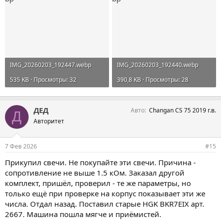
IMG_20260203_192447.webp
IMG_20260203_192440.webp
535 KB · Просмотры: 32
390,8 KB · Просмотры: 28
ДЕД
Авто
Changan CS 75 2019 г.в.
Д
Авторитет
7 Фев 2026
#15
Прикупил свечи. Не покупайте эти свечи. Причина -
сопротивление не выше 1.5 кОм. Заказал другой
комплект, пришёл, проверил - те же параметры, но
только ещё при проверке на корпус показывает эти же
числа. Отдал назад. Поставил старые HGK BKR7EIX арт.
2667. Машина пошла мягче и приёмистей.