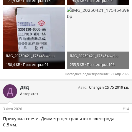
171,9 KB · Просмотры: 115
194,4 KB · Просмотры: 98
IMG_20250421_175448.webp
IMG_20250421_175454.webp
158,4 KB · Просмотры: 91
255,5 KB · Просмотры: 106
Последнее редактирование:
21 Апр 2025
ДЕД
Авто
Changan CS 75 2019 г.в.
Д
Авторитет
3 Фев 2026
#14
Прикупил свечи. Диаметр центрального электрода
0,5мм.