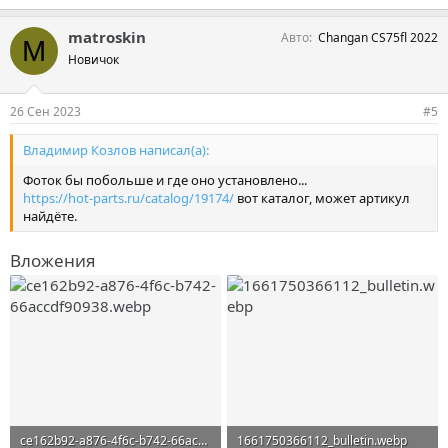
matroskin
Авто
Changan CS75fl 2022
M
Новичок
26 Сен 2023
#5
Владимир Козлов написал(а):
Фоток бы побольше и где оно установлено...
https://hot-parts.ru/catalog/19174/
вот каталог, может артикул
найдёте.
Вложения
ce162b92-a876-4f6c-b742-66accdf90938.webp
1661750366112_bulletin.webp