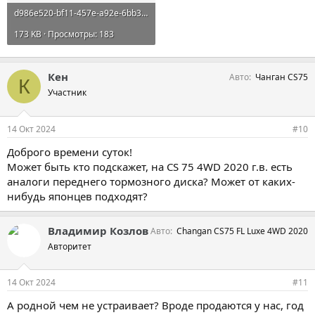
d986e520-bf11-457e-a92e-6bb30de2ba46.webp
173 KB · Просмотры: 183
Кен
Авто
Чанган CS75
К
Участник
14 Окт 2024
#10
Доброго времени суток!
Может быть кто подскажет, на CS 75 4WD 2020 г.в. есть
аналоги переднего тормозного диска? Может от каких-
нибудь японцев подходят?
Владимир Козлов
Авто
Changan CS75 FL Luxe 4WD 2020
Авторитет
14 Окт 2024
#11
А родной чем не устраивает? Вроде продаются у нас, год