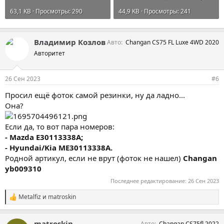
63,1 KB · Просмотры: 290
44,9 KB · Просмотры: 241
Владимир Козлов
Авто
Changan CS75 FL Luxe 4WD 2020
Авторитет
26 Сен 2023
#6
Просил ещё фоток самой резинки, ну да ладно...
Она?
Если да, то вот пара номеров:
- Mazda E30113338A;
- Hyundai/Kia ME30113338A.
Родной артикул, если не врут (фоток не нашел)
Changan
yb009310
Последнее редактирование:
26 Сен 2023
Metalfiz
и
matroskin
С
и
м
matroskin
Авто
Changan CS75fl 2022
п