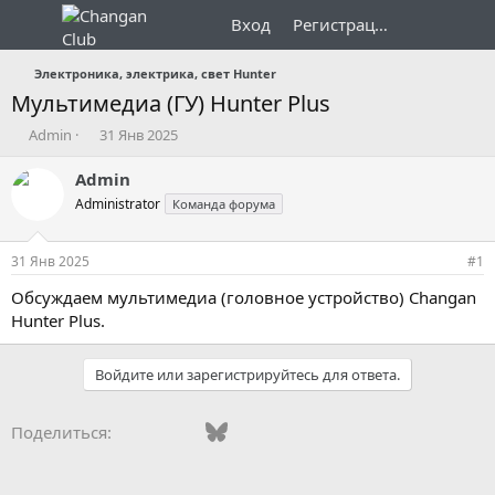
Вход
Регистрация
Электроника, электрика, свет Hunter
Мультимедиа (ГУ) Hunter Plus
А
Д
Admin
31 Янв 2025
в
а
т
т
Admin
о
а
Administrator
Команда форума
р
н
т
а
е
ч
31 Янв 2025
#1
м
а
ы
л
Обсуждаем мультимедиа (головное устройство) Changan
а
Hunter Plus.
Войдите или зарегистрируйтесь для ответа.
Vkontakte
Facebook
Bluesky
WhatsApp
Telegram
Электронная поч
Ссылка
Поделиться: