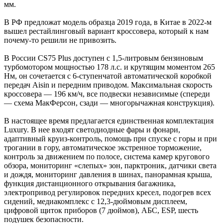
мм.
В РФ предложат модель образца 2019 года, в Китае в 2022-м
вышел рестайлинговый вариант кроссовера, который к нам
почему-то решили не привозить.
В России CS75 Plus доступен с 1,5-литровым бензиновым
турбомотором мощностью 178 л.с. и крутящим моментом 265
Нм, он сочетается с 6-ступенчатой автоматической коробкой
передач Aisin и передним приводом. Максимальная скорость
кроссовера — 196 км/ч, все подвески независимые (спереди
— схема МакФерсон, сзади — многорычажная конструкция).
В настоящее время предлагается единственная комплектация
Luxury. В нее входят светодиодные фары и фонари,
адаптивный круиз-контроль, помощь при спуске с горы и при
трогании в гору, автоматическое экстренное торможение,
контроль за движением по полосе, система камер кругового
обзора, мониторинг «слепых» зон, парктроник, датчики света
и дождя, мониторинг давления в шинах, панорамная крыша,
функция дистанционного открывания багажника,
электропривод регулировок передних кресел, подогрев всех
сидений, медиакомплекс с 12,3-дюймовым дисплеем,
цифровой щиток приборов (7 дюймов), АБС, ESP, шесть
подушек безопасности.