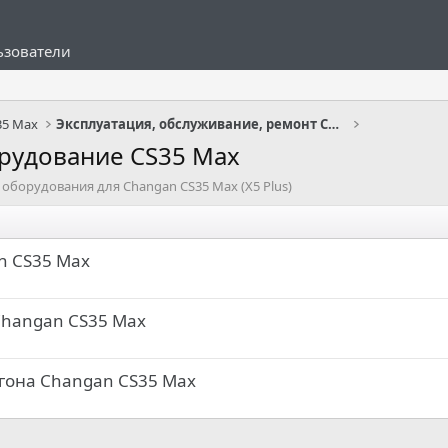
ьзователи
35 Max
Эксплуатация, обслуживание, ремонт CS35 Max
орудование CS35 Max
оборудования для Changan CS35 Max (X5 Plus)
n CS35 Max
 Changan CS35 Max
гона Changan CS35 Max