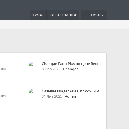
Вход
Регистрация
Поиск
Changan Eado Plus по цене Весты: ржавчина, робот, микроклимат / Чанган тест и обзор. За рулем (Видео)
ния
8 Фев 2025
Changan
Отзывы владельцев, плюсы и минусы Changan Eado Plus
ния
31 Янв 2025
Admin