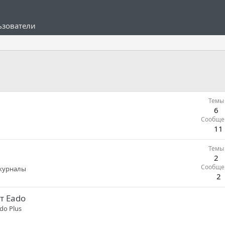
ьзователи
Темы
6
Сообще
11
Темы
2
Сообще
тжурналы
2
т Eado
do Plus